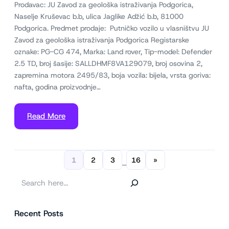
Prodavac: JU Zavod za geološka istraživanja Podgorica,
Naselje Kruševac b.b, ulica Jaglike Adžić b.b, 81000
Podgorica. Predmet prodaje: Putničko vozilo u vlasništvu JU
Zavod za geološka istraživanja Podgorica Registarske
oznake: PG-CG 474, Marka: Land rover, Tip-model: Defender
2.5 TD, broj šasije: SALLDHMF8VA129079, broj osovina 2,
zapremina motora 2495/83, boja vozila: bijela, vrsta goriva:
nafta, godina proizvodnje…
Read More
1
2
3
16
»
…
P
r
e
Recent Posts
t
r