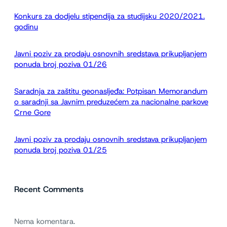
a
Konkurs za dodjelu stipendija za studijsku 2020/2021.
g
godinu
a
Javni poziv za prodaju osnovnih sredstava prikupljanjem
ponuda broj poziva 01/26
Saradnja za zaštitu geonasljeđa: Potpisan Memorandum
o saradnji sa Javnim preduzećem za nacionalne parkove
Crne Gore
Javni poziv za prodaju osnovnih sredstava prikupljanjem
ponuda broj poziva 01/25
Recent Comments
Nema komentara.