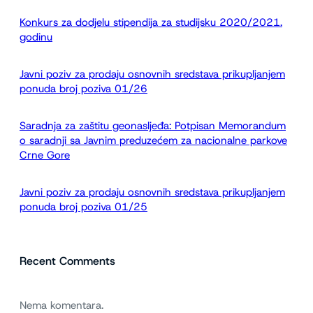
a
Konkurs za dodjelu stipendija za studijsku 2020/2021.
g
godinu
a
Javni poziv za prodaju osnovnih sredstava prikupljanjem
ponuda broj poziva 01/26
Saradnja za zaštitu geonasljeđa: Potpisan Memorandum
o saradnji sa Javnim preduzećem za nacionalne parkove
Crne Gore
Javni poziv za prodaju osnovnih sredstava prikupljanjem
ponuda broj poziva 01/25
Recent Comments
Nema komentara.