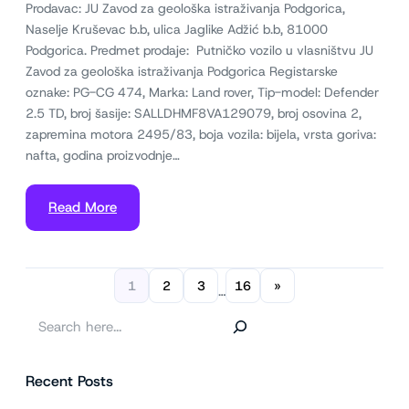
Prodavac: JU Zavod za geološka istraživanja Podgorica,
Naselje Kruševac b.b, ulica Jaglike Adžić b.b, 81000
Podgorica. Predmet prodaje: Putničko vozilo u vlasništvu JU
Zavod za geološka istraživanja Podgorica Registarske
oznake: PG-CG 474, Marka: Land rover, Tip-model: Defender
2.5 TD, broj šasije: SALLDHMF8VA129079, broj osovina 2,
zapremina motora 2495/83, boja vozila: bijela, vrsta goriva:
nafta, godina proizvodnje…
Read More
1
2
3
16
»
…
P
r
e
Recent Posts
t
r