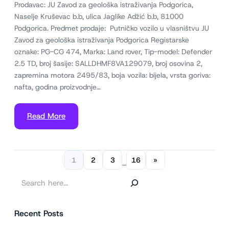
Prodavac: JU Zavod za geološka istraživanja Podgorica,
Naselje Kruševac b.b, ulica Jaglike Adžić b.b, 81000
Podgorica. Predmet prodaje: Putničko vozilo u vlasništvu JU
Zavod za geološka istraživanja Podgorica Registarske
oznake: PG-CG 474, Marka: Land rover, Tip-model: Defender
2.5 TD, broj šasije: SALLDHMF8VA129079, broj osovina 2,
zapremina motora 2495/83, boja vozila: bijela, vrsta goriva:
nafta, godina proizvodnje…
Read More
1
2
3
16
»
…
P
r
e
Recent Posts
t
r