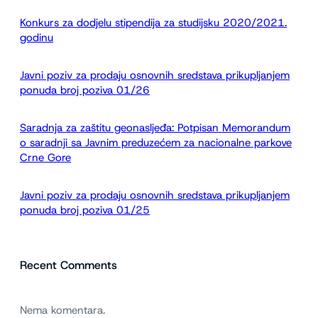
a
Konkurs za dodjelu stipendija za studijsku 2020/2021.
g
godinu
a
Javni poziv za prodaju osnovnih sredstava prikupljanjem
ponuda broj poziva 01/26
Saradnja za zaštitu geonasljeđa: Potpisan Memorandum
o saradnji sa Javnim preduzećem za nacionalne parkove
Crne Gore
Javni poziv za prodaju osnovnih sredstava prikupljanjem
ponuda broj poziva 01/25
Recent Comments
Nema komentara.