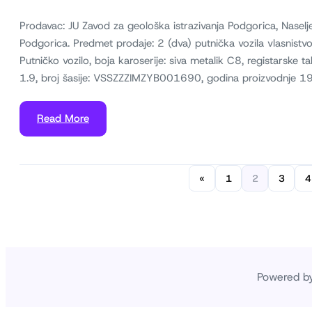
Prodavac: JU Zavod za geološka istrazivanja Podgorica, Naselj
Podgorica. Predmet prodaje: 2 (dva) putnička vozila vlasnistv
Putničko vozilo, boja karoserije: siva metalik C8, registars
1.9, broj šasije: VSSZZZIMZYB001690, godina proizvodnje 1
Read More
«
1
2
3
4
Powered b