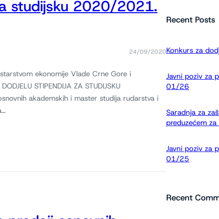
za studijsku 2020/2021.
e
t
Recent Posts
r
a
Konkurs za dodj
24/09/2020
g
a
nistarstvom ekonomije Vlade Crne Gore i
Javni poziv za 
A DODJELU STIPENDIJA ZA STUDIJSKU
01/26
novnih akademskih i master studija rudarstva i
a…
Saradnja za zaš
preduzećem za 
Javni poziv za 
01/25
Recent Comm