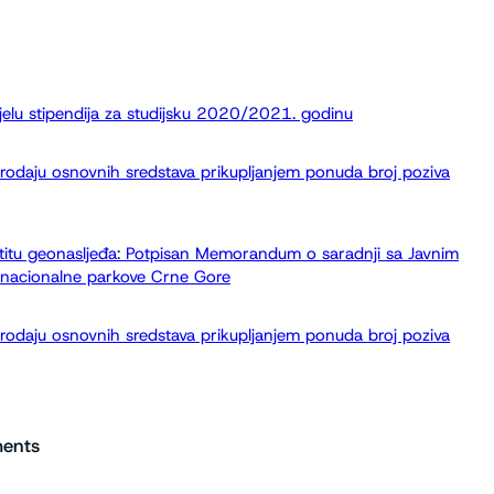
elu stipendija za studijsku 2020/2021. godinu
prodaju osnovnih sredstava prikupljanjem ponuda broj poziva
titu geonasljeđa: Potpisan Memorandum o saradnji sa Javnim
nacionalne parkove Crne Gore
prodaju osnovnih sredstava prikupljanjem ponuda broj poziva
ents