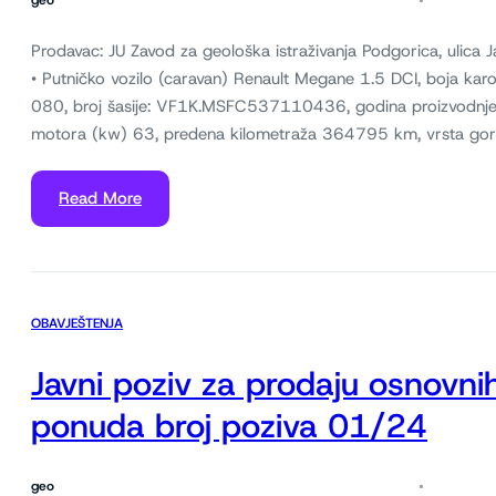
geo
Prodavac: JU Zavod za geološka istraživanja Podgorica, ulica
• Putničko vozilo (caravan) Renault Megane 1.5 DCI, boja karo
080, broj šasije: VF1K.MSFC537110436, godina proizvodnj
motora (kw) 63, predena kilometraža 364795 km, vrsta goriva:
Read More
OBAVJEŠTENJA
Javni poziv za prodaju osnovni
ponuda broj poziva 01/24
geo