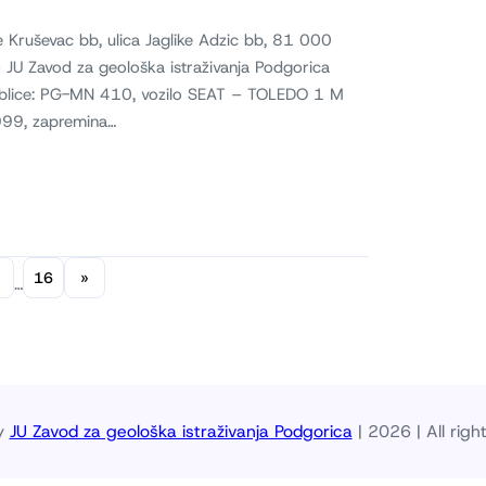
e Kruševac bb, ulica Jaglike Adzic bb, 81 000
o JU Zavod za geološka istraživanja Podgorica
ke tablice: PG-MN 410, vozilo SEAT – TOLEDO 1 M
999, zapremina…
16
»
…
y
JU Zavod za geološka istraživanja Podgorica
| 2026 | All righ