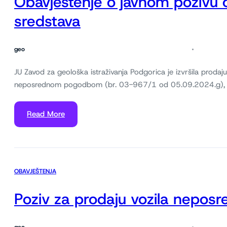
Obavještenje o javnom pozivu 
sredstava
geo
JU Zavod za geološka istraživanja Podgorica je izvršila proda
neposrednom pogodbom (br. 03-967/1 od 05.09.2024.g), ku
Read More
OBAVJEŠTENJA
Poziv za prodaju vozila nep