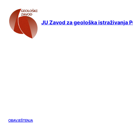
Idi
na
sadržaj
JU Zavod za geološka istraživanja 
OBAVJEŠTENJA