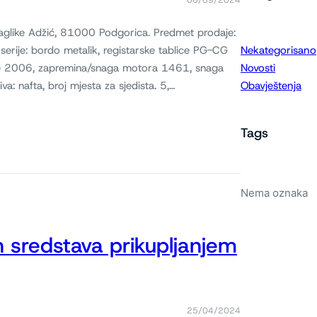
06/09/2024
 Jaglike Adžić, 81000 Podgorica. Predmet prodaje:
serije: bordo metalik, registarske tablice PG-CG
Nekategorisano
e 2006, zapremina/snaga motora 1461, snaga
Novosti
 nafta, broj mjesta za sjedista. 5,…
Obavještenja
Tags
Nema oznaka
h sredstava prikupljanjem
25/04/2024