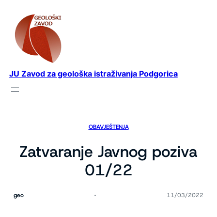
Idi
na
sadržaj
JU Zavod za geološka istraživanja Podgorica
OBAVJEŠTENJA
Zatvaranje Javnog poziva
01/22
geo
11/03/2022