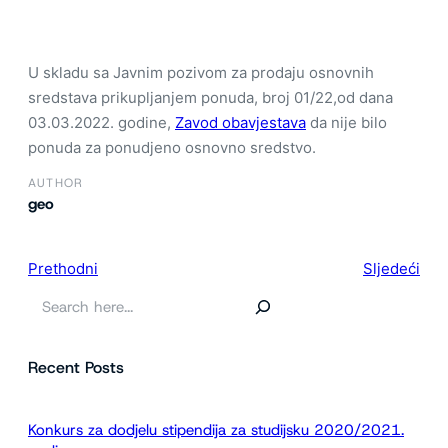
U skladu sa Javnim pozivom za prodaju osnovnih
sredstava prikupljanjem ponuda, broj 01/22,od dana
03.03.2022. godine,
Zavod obavjestava
da nije bilo
ponuda za ponudjeno osnovno sredstvo.
AUTHOR
geo
Prethodni
Sljedeći
P
r
e
Recent Posts
t
r
a
Konkurs za dodjelu stipendija za studijsku 2020/2021.
g