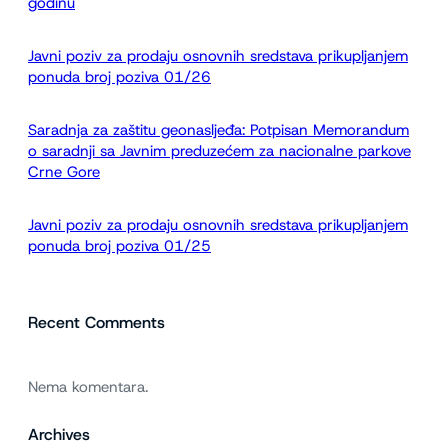
godinu
a
Javni poziv za prodaju osnovnih sredstava prikupljanjem
ponuda broj poziva 01/26
Saradnja za zaštitu geonasljeđa: Potpisan Memorandum
o saradnji sa Javnim preduzećem za nacionalne parkove
Crne Gore
Javni poziv za prodaju osnovnih sredstava prikupljanjem
ponuda broj poziva 01/25
Recent Comments
Nema komentara.
Archives