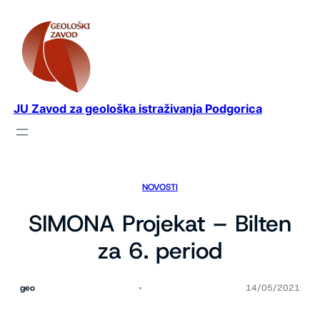
Idi
na
sadržaj
JU Zavod za geološka istraživanja Podgorica
NOVOSTI
SIMONA Projekat – Bilten
za 6. period
geo
14/05/2021