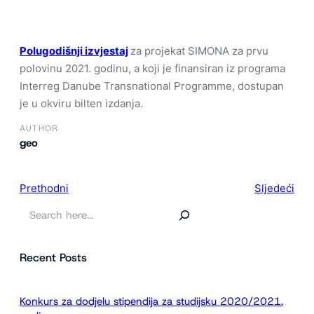
Polugodišnji izvjestaj
za projekat SIMONA za prvu
polovinu 2021. godinu, a koji je finansiran iz programa
Interreg Danube Transnational Programme, dostupan
je u okviru bilten izdanja.
AUTHOR
geo
Prethodni
Sljedeći
P
r
e
Recent Posts
t
r
a
Konkurs za dodjelu stipendija za studijsku 2020/2021.
g