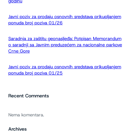
godinu
a
Javni poziv za prodaju osnovnih sredstava prikupljanjem
ponuda broj poziva 01/26
Saradnja za zaštitu geonasljeđa: Potpisan Memorandum
o saradnji sa Javnim preduzećem za nacionalne parkove
Crne Gore
Javni poziv za prodaju osnovnih sredstava prikupljanjem
ponuda broj poziva 01/25
Recent Comments
Nema komentara.
Archives