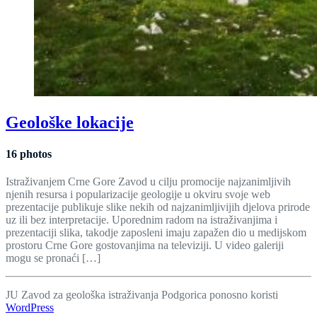
Geološke lokacije
16 photos
Istraživanjem Crne Gore Zavod u cilju promocije najzanimljivih
njenih resursa i popularizacije geologije u okviru svoje web
prezentacije publikuje slike nekih od najzanimljivijih djelova prirode
uz ili bez interpretacije. Uporednim radom na istraživanjima i
prezentaciji slika, takodje zaposleni imaju zapažen dio u medijskom
prostoru Crne Gore gostovanjima na televiziji. U video galeriji
mogu se pronaći […]
Continue
reading
JU Zavod za geološka istraživanja Podgorica ponosno koristi
"Geološke
WordPress